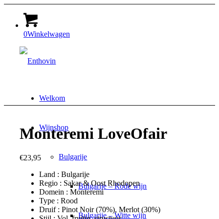
0
Winkelwagen
Welkom
Wijnshop
Monteremi LoveOfair
Bulgarije
€
23,95
Land : Bulgarije
Regio : Sakar & Oost Rhodopen
Bulgarije – Rode wijn
Domein : Monteremi
Type : Rood
Druif : Pinot Noir (70%), Merlot (30%)
Bulgarije – Witte wijn
Stijl : Vol, fruitig, structuur