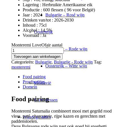
Lagering : Herbruikte Amerikaanse eik
Productie : 600 flessen ( 96 voor België)
Jaar : 2024
Bulgarije – Rosé wijn
Drinken van/tot : 2026-2030
Inhoud : 75cl
Alcohol : 14,5%
Oostenrijk
Voorraad : Ja
Monteremi LoveOfair aantal
Oostenrijk – Rode wijn
Toevoegen aan winkelwagen
Categorieën:
Bulgarije
,
Bulgarije - Rode wijn
Tag:
Oostenrijk – Witte wijn
monteremi
Food pairing
Proefnotities
Moldavië
Domein
Food pairing
Grote flessen
Monteremi Saturnalia combineert mooi met gegrild rood
vlees, paté, charcuterie, rijpe kazen en gerechten met
Wijndegustaties
paddenstoelen.
Deze Bulgaarse rode wijn past ook goed bij spaghetti