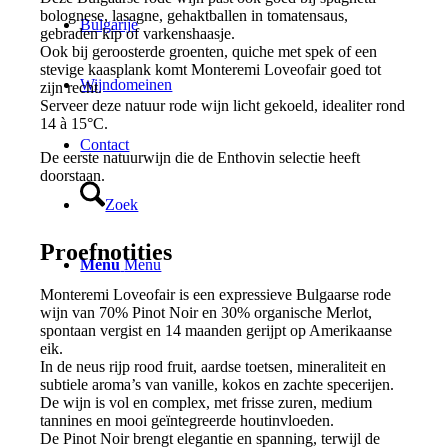
bolognese, lasagne, gehaktballen in tomatensaus,
Bulgarije
gebraden kip of varkenshaasje.
Ook bij geroosterde groenten, quiche met spek of een
stevige kaasplank komt Monteremi Loveofair goed tot
Wijndomeinen
zijn recht.
Serveer deze natuur rode wijn licht gekoeld, idealiter rond
14 à 15°C.
Contact
De eerste natuurwijn die de Enthovin selectie heeft
doorstaan.
Zoek
Proefnotities
Menu
Menu
Monteremi Loveofair is een expressieve Bulgaarse rode
wijn van 70% Pinot Noir en 30% organische Merlot,
spontaan vergist en 14 maanden gerijpt op Amerikaanse
eik.
In de neus rijp rood fruit, aardse toetsen, mineraliteit en
subtiele aroma’s van vanille, kokos en zachte specerijen.
De wijn is vol en complex, met frisse zuren, medium
tannines en mooi geïntegreerde houtinvloeden.
De Pinot Noir brengt elegantie en spanning, terwijl de