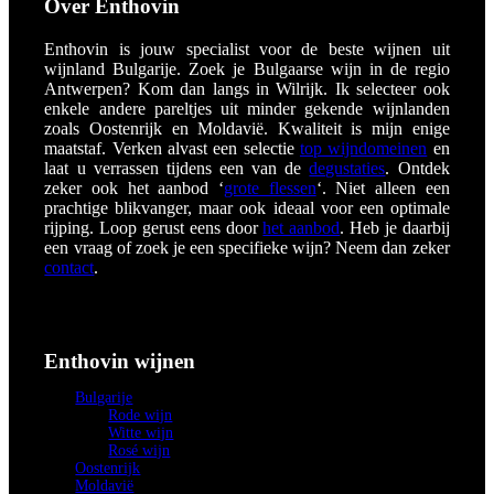
Over Enthovin
Enthovin is jouw specialist voor de beste wijnen uit
wijnland Bulgarije. Zoek je Bulgaarse wijn in de regio
Antwerpen? Kom dan langs in Wilrijk
. Ik selecteer ook
enkele andere pareltjes uit minder gekende wijnlanden
zoals Oostenrijk en Moldavië. Kwaliteit is mijn enige
maatstaf. Verken alvast een selectie
top wijndomeinen
en
laat u verrassen tijdens een van de
degustaties
. Ontdek
zeker ook het aanbod ‘
grote flessen
‘. Niet alleen een
prachtige blikvanger, maar ook ideaal voor een optimale
rijping. Loop gerust eens door
het aanbod
. Heb je daarbij
een vraag of zoek je een specifieke wijn? Neem dan zeker
contact
.
Enthovin wijnen
Bulgarije
Rode wijn
Witte wijn
Rosé wijn
Oostenrijk
Moldavië