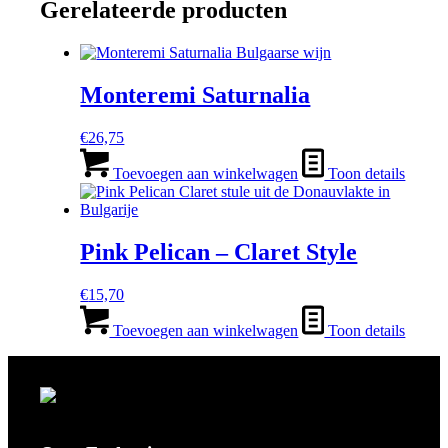
Gerelateerde producten
Monteremi Saturnalia
€
26,75
Toevoegen aan winkelwagen
Toon details
Pink Pelican – Claret Style
€
15,70
Toevoegen aan winkelwagen
Toon details