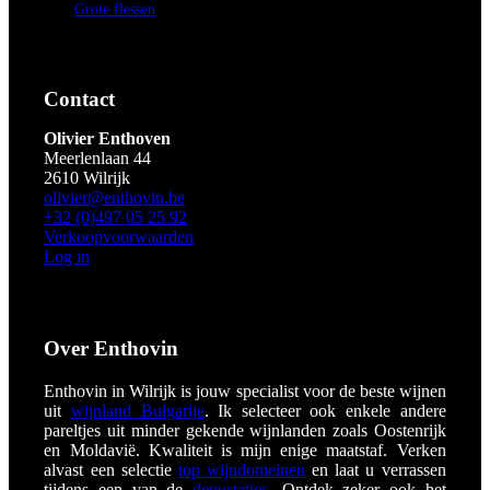
Grote flessen
Contact
Olivier Enthoven
Meerlenlaan 44
2610 Wilrijk
olivier@enthovin.be
+32 (0)497 05 25 92
Verkoopvoorwaarden
Log in
Over Enthovin
Enthovin in Wilrijk is jouw specialist voor de beste wijnen
uit
wijnland Bulgarije
. Ik selecteer ook enkele andere
pareltjes uit minder gekende wijnlanden zoals Oostenrijk
en Moldavië. Kwaliteit is mijn enige maatstaf. Verken
alvast een selectie
top wijndomeinen
en laat u verrassen
tijdens een van de
degustaties
. Ontdek zeker ook het