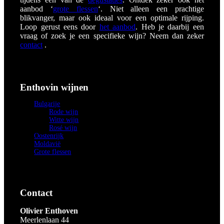
aanbod ‘
grote flessen
‘. Niet alleen een prachtige
blikvanger, maar ook ideaal voor een optimale rijping.
Loop gerust eens door
het aanbod
. Heb je daarbij een
vraag of zoek je een specifieke wijn? Neem dan zeker
contact
.
Enthovin wijnen
Bulgarije
Rode wijn
Witte wijn
Rosé wijn
Oostenrijk
Moldavië
Grote flessen
Contact
Olivier Enthoven
Meerlenlaan 44