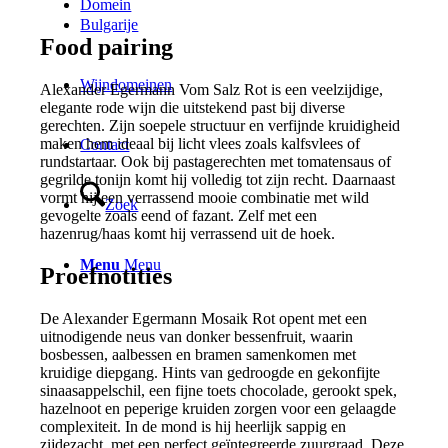
Domein
Bulgarije
Food pairing
Wijndomeinen
Alexander Egermann Vom Salz Rot is een veelzijdige,
elegante rode wijn die uitstekend past bij diverse
gerechten. Zijn soepele structuur en verfijnde kruidigheid
maken hem ideaal bij licht vlees zoals kalfsvlees of
Contact
rundstartaar. Ook bij pastagerechten met tomatensaus of
gegrilde tonijn komt hij volledig tot zijn recht. Daarnaast
vormt hij een verrassend mooie combinatie met wild
Zoek
gevogelte zoals eend of fazant. Zelf met een
hazenrug/haas komt hij verrassend uit de hoek.
Menu
Menu
Proefnotities
De Alexander Egermann Mosaik Rot opent met een
uitnodigende neus van donker bessenfruit, waarin
bosbessen, aalbessen en bramen samenkomen met
kruidige diepgang. Hints van gedroogde en gekonfijte
sinaasappelschil, een fijne toets chocolade, gerookt spek,
hazelnoot en peperige kruiden zorgen voor een gelaagde
complexiteit. In de mond is hij heerlijk sappig en
zijdezacht, met een perfect geïntegreerde zuurgraad. Deze