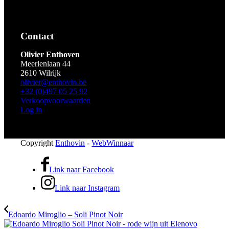
Contact
Olivier Enthoven
Meerlenlaan 44
2610 Wilrijk
olivier@enthovin.be
+32 (0)497 05 25 92
Verkoopvoorwaarden
Log in
Copyright
Enthovin
-
WebWinnaar
Link naar Facebook
Link naar Instagram
Edoardo Miroglio – Soli Pinot Noir