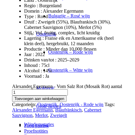
Land : Oostenrijk
Regio : Burgenland
Domein : Alexander Egermann
Bulgarije – Rosé wijn
Type : Rood
Druif : Zweigelt (55%), Blaufrankisch (30%),
Cabernet Sauvignon (10%), Merlot (5%)
Stijl : Vol, fruitig, complex, licht kruidig
Oostenrijk
Lagering : Franse eik en Amerikaanse eik (heel
klein deel), hergebruikt, 12 maanden
Productie : Minder dan 10.000 flessen
Oostenrijk – Rode wijn
Jaar : 2022
Drinken van/tot : 2025–2029
Inhoud : 75cl
Oostenrijk – Witte wijn
Alcohol : 14%
Voorraad : Ja
Alexander Egermann - Vom Salz Rot (Mosaik Rot) aantal
Moldavië
Toevoegen aan winkelwagen
Categorieën:
Oostenrijk
,
Oostenrijk - Rode wijn
Tags:
Grote flessen
Alexander Egermann
,
Blaufränkisch
,
Cabernet
Sauvignon
,
Merlot
,
Zweigelt
Wijndegustaties
Food pairing
Proefnotities