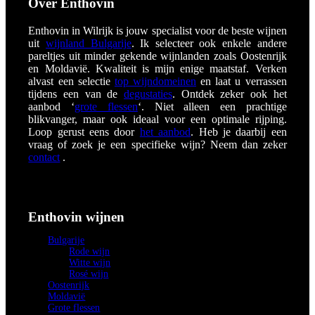
Over Enthovin
Enthovin in Wilrijk is jouw specialist voor de beste wijnen
uit
wijnland Bulgarije
. Ik selecteer ook enkele andere
pareltjes uit minder gekende wijnlanden zoals Oostenrijk
en Moldavië. Kwaliteit is mijn enige maatstaf. Verken
alvast een selectie
top wijndomeinen
en laat u verrassen
tijdens een van de
degustaties
. Ontdek zeker ook het
aanbod ‘
grote flessen
‘. Niet alleen een prachtige
blikvanger, maar ook ideaal voor een optimale rijping.
Loop gerust eens door
het aanbod
. Heb je daarbij een
vraag of zoek je een specifieke wijn? Neem dan zeker
contact
.
Enthovin wijnen
Bulgarije
Rode wijn
Witte wijn
Rosé wijn
Oostenrijk
Moldavië
Grote flessen