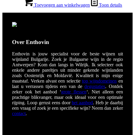
Toevoegen aan winkelwagen
Toon details
Over Enthovin
Enthovin is jouw specialist voor de beste wijnen uit
wijnland Bulgarije. Zoek je Bulgaarse wijn in de regio
Antwerpen? Kom dan langs in Wilrijk
. Ik selecteer ook
enkele andere pareltjes uit minder gekende wijnlanden
zoals Oostenrijk en Moldavië. Kwaliteit is mijn enige
maatstaf. Verken alvast een selectie
top wijndomeinen
en
laat u verrassen tijdens een van de
degustaties
. Ontdek
zeker ook het aanbod ‘
grote flessen
‘. Niet alleen een
prachtige blikvanger, maar ook ideaal voor een optimale
rijping. Loop gerust eens door
het aanbod
. Heb je daarbij
een vraag of zoek je een specifieke wijn? Neem dan zeker
contact
.