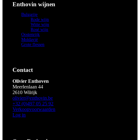
Enthovin wijnen
Bulgarije
Rode wijn
Witte wijn
Rosé wijn
Oostenrijk
Moldavië
Grote flessen
Contact
Olivier Enthoven
Meerlenlaan 44
2610 Wilrijk
olivier@enthovin.be
+32 (0)497 05 25 92
Verkoopvoorwaarden
Log in