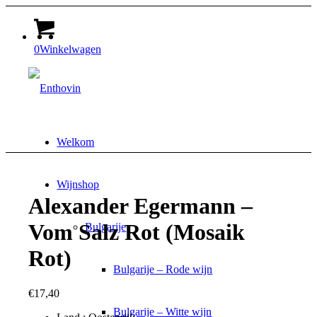
0
Winkelwagen
Welkom
Wijnshop
Alexander Egermann –
Vom Salz Rot (Mosaik
Bulgarije
Rot)
Bulgarije – Rode wijn
€
17,40
Bulgarije – Witte wijn